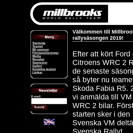
Välkommen till Millbro
rallysäsongen 2019!
Startsida
Teamet
Bli sponsor
Efter att kört Ford
Företagslösningar
Media
Resultat
Citroens WRC 2 R5
Sponsorer
Galleri
de senaste säson
Kontakta teamet
Länkar
så byter nu teamet 
Skoda Fabia R5. 
vi anmälda till VM 
E-mail:
WRC 2 bilar. För
starten sker i den
Svenska VM deltä
Svenska Rallyt.