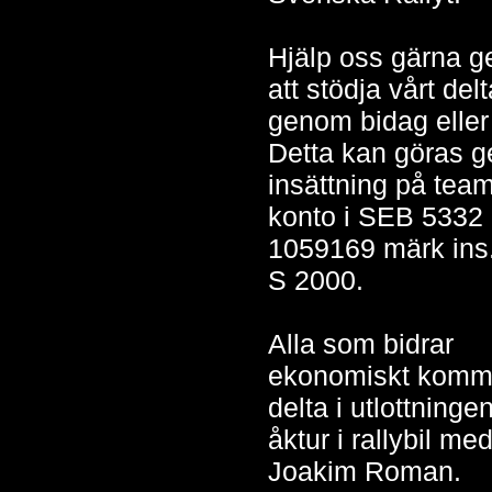
Hjälp oss gärna 
att stödja vårt de
genom bidag eller
Detta kan göras 
insättning på tea
konto i SEB 5332
1059169 märk ins
S 2000.
Alla som bidrar
ekonomiskt komme
delta i utlottninge
åktur i rallybil me
Joakim Roman.