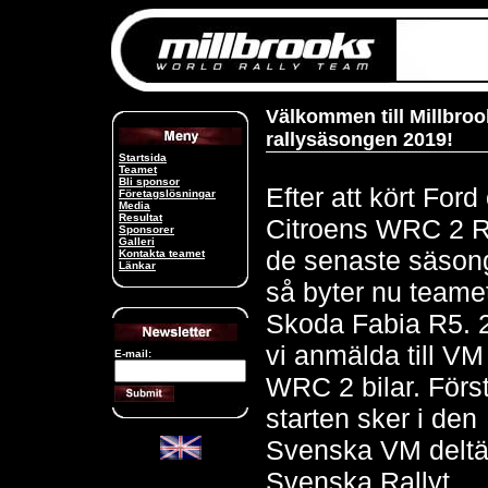
Välkommen till Millbro
rallysäsongen 2019!
Startsida
Teamet
Bli sponsor
Efter att kört Ford
Företagslösningar
Media
Resultat
Citroens WRC 2 R5
Sponsorer
Galleri
de senaste säson
Kontakta teamet
Länkar
så byter nu teamet 
Skoda Fabia R5. 
vi anmälda till VM 
E-mail:
WRC 2 bilar. För
starten sker i den
Svenska VM deltä
Svenska Rallyt.