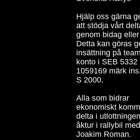
Hjälp oss gärna 
att stödja vårt de
genom bidag eller
Detta kan göras 
insättning på tea
konto i SEB 5332
1059169 märk ins
S 2000.
Alla som bidrar
ekonomiskt komme
delta i utlottninge
åktur i rallybil me
Joakim Roman.